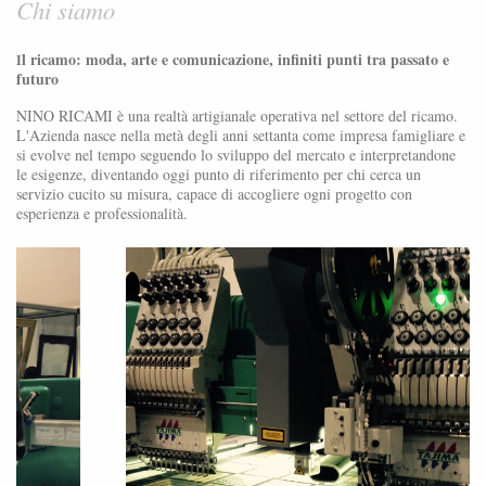
Chi siamo
l ricamo: moda, arte e comunicazione, infiniti punti tra passato e
I
futuro
NINO RICAMI è una realtà artigianale operativa nel settore del ricamo.
L'Azienda nasce nella metà degli anni settanta come impresa famigliare e
si evolve nel tempo seguendo lo sviluppo del mercato e interpretandone
le esigenze, diventando oggi punto di riferimento per chi cerca un
servizio cucito su misura, capace di accogliere ogni progetto con
esperienza e professionalità.